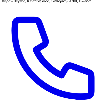
Φηρά - Πύργος, Κεντρική οδός, Σαντορίνη 84700, Ελλάδα