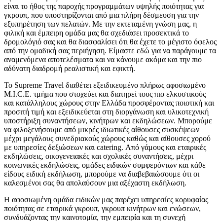
είναι το ήθος της παροχής προγραμμάτων υψηλής ποιότητας για
γκρουπ, που υποστηρίζονται από μια πλήρη δέσμευση για την
εξυπηρέτηση των πελατών. Με την εκτεταμένη γνώση μας, η
φιλική και έμπειρη ομάδα μας θα σχεδιάσει προσεκτικά το
δρομολόγιό σας και θα διασφαλίσει ότι θα έχετε το μέγιστο όφελος
από την ομαδική σας περιήγηση. Είμαστε εδώ για να παράγουμε τα
αναμενόμενα αποτελέσματα και να κάνουμε ακόμα και την πιο
αδύνατη διαδρομή ρεαλιστική και εφικτή.
Το Supreme Travel διαθέτει εξειδικευμένο πλήρως αφοσιωμένο
M.I.C.E. τμήμα που στοχεύει και διατηρεί τους πιο ελκυστικούς
και κατάλληλους χώρους στην Ελλάδα προσφέροντας ποιοτική και
προσιτή τιμή και εξειδικεύεται στη διοργάνωση και υλικοτεχνική
υποστήριξη συναντήσεων, κινήτρων και εκδηλώσεων. Μπορούμε
να φιλοξενήσουμε από μικρές ιδιωτικές αίθουσες συσκέψεων
μέχρι μεγάλους συνεδριακούς χώρους καθώς και αίθουσες χορού
με υπηρεσίες δεξιώσεων και catering. Από γάμους και εταιρικές
εκδηλώσεις, οικογενειακές και σχολικές συναντήσεις, μέχρι
κοινωνικές εκδηλώσεις, ομάδες ειδικών συμφερόντων και κάθε
είδους ειδική εκδήλωση, μπορούμε να διαβεβαιώσουμε ότι οι
καλεσμένοι σας θα απολαύσουν μια αξέχαστη εκδήλωση.
Η αφοσιωμένη ομάδα ειδικών μας παρέχει υπηρεσίες κορυφαίας
ποιότητας σε εταιρικά γκρουπ, γκρουπ κινήτρων και ενώσεων,
συνδυάζοντας την καινοτομία, την εμπειρία και τη συνεχή