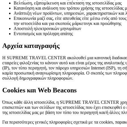
Βελτίωση, εξατομίκευση και επέκταση της ιστοσελίδας μας
Κατανόηση και ανάλυση του τρόπου χρήσης της ιστοσελίδας 
Ανάπτυξη νέων προϊόντων, υπηρεσιών, χαρακτηριστικών και 
Επικοινωνία μαζί σας, είτε απευθείας είτε μέσω ενός από τ
την ιστοσελίδα και για σκοπούς μάρκετινγκ και προώθησης
Αποστολή ηλεκτρονικών μηνυμάτων
Εντοπισμός και πρόληψη απάτης
Αρχεία καταγραφής
Η SUPREME TRAVEL CENTER ακολουθεί μια κανονική διαδικασία χρ
εταιρείες φιλοξενίας το κάνουν αυτό και είναι μέρος της αναλυτική
(IP), τον τύπο περιηγητή, τον πάροχο υπηρεσιών Internet (ISP), τη 
καμία προσωπική αναγνωρίσιμη πληροφορία. Ο σκοπός των πληροφορι
συλλογή δημογραφικών πληροφοριών.
Cookies και Web Beacons
Όπως κάθε άλλη ιστοσελίδα, η SUPREME TRAVEL CENTER χρησιμοπ
επισκεπτών και των σελίδων της ιστοσελίδας που έχει επισκεφθεί ο
της ιστοσελίδας μας με βάση τον τύπο του περιηγητή και/ή άλλες πλ
Για περισσότερες γενικές πληροφορίες σχετικά με τα cookies, παρ