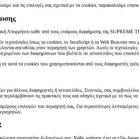
ιούμε και τις επιλογές σας σχετικά με τα cookies, παρακαλούμε επισ
μισης
Πολιτική Απορρήτου κάθε από τους εταίρους διαφήμισης της SUPRE
ύν τεχνολογίες όπως τα cookies, το JavaScript ή τα Web Beacons που 
ι απευθείας στον περιηγητή των χρηστών. Αυτές οι τεχνολογίες χρ
ριεχομένου των διαφημίσεων που βλέπετε σε ιστοσελίδες που επισκέπ
υτά τα cookies που χρησιμοποιούνται από τους διαφημιστές τρίτ
α άλλους διαφημιστές ή ιστοσελίδες. Συνεπώς, σας συμβουλεύουμε
 περιλαμβάνουν τις πρακτικές τους και οδηγίες σχετικά με το πώς να
ιμέρους επιλογών του περιηγητή σας. Για περισσότερες λεπτομέρειες 
περιηγητών.
R
αιώματα προστασίας δεδομένων σας. Κάθε χρήστης έχει τα εξής δικαι