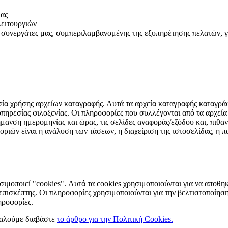
μας
λειτουργιών
ους συνεργάτες μας, συμπεριλαμβανομένης της εξυπηρέτησης πελατών,
ήσης αρχείων καταγραφής. Αυτά τα αρχεία καταγραφής καταγράφουν
ς υπηρεσίας φιλοξενίας. Οι πληροφορίες που συλλέγονται από τα αρχε
σήμανση ημερομηνίας και ώρας, τις σελίδες αναφοράς/εξόδου και, πιθα
ών είναι η ανάλυση των τάσεων, η διαχείριση της ιστοσελίδας, η π
οιεί "cookies". Αυτά τα cookies χρησιμοποιούνται για να αποθη
 επισκέπτης. Οι πληροφορίες χρησιμοποιούνται για την βελτιστοποίη
ηροφορίες.
ακαλούμε διαβάστε
το άρθρο για την Πολιτική Cookies.